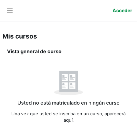
Salta al contenido principal
Acceder
Panel lateral
Mis cursos
Bloques de contenido principales
Salta Vista general de curso
Vista general de curso
Usted no está matriculado en ningún curso
Una vez que usted se inscriba en un curso, aparecerá
aquí.